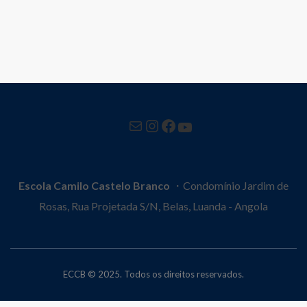
Mail
Instagram
Facebook
YouTube
Escola Camilo Castelo Branco
・Condomínio Jardim de
Rosas, Rua Projetada S/N, Belas, Luanda - Angola
ECCB © 2025. Todos os direitos reservados.