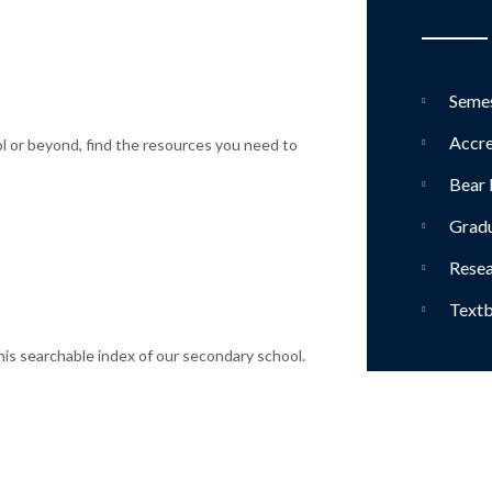
Semes
Accre
ol or beyond, find the resources you need to
Bear 
Gradu
Resea
Textb
this searchable index of our secondary school.