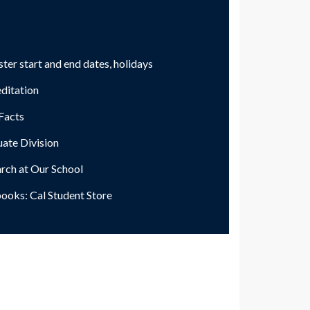
ter start and end dates, holidays
ditation
Facts
ate Division
rch at Our School
ooks: Cal Student Store