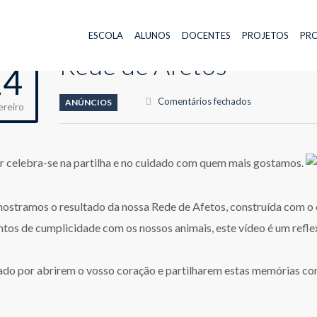
ESCOLA
ALUNOS
DOCENTES
PROJETOS
PRO
Rede de Afetos
14
em
Comentários fechados
ANÚNCIOS
ereiro
Rede
de
Afetos
 celebra-se na partilha e no cuidado com quem mais gostamos.
ostramos o resultado da nossa Rede de Afetos, construída com o c
os de cumplicidade com os nossos animais, este vídeo é um refle
do por abrirem o vosso coração e partilharem estas memórias co