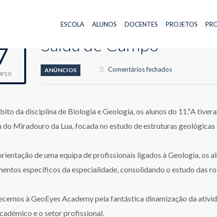
ESCOLA
ALUNOS
DOCENTES
PROJETOS
PRO
Saída de Campo
7
em
Comentários fechados
ANÚNCIOS
arço
Saída
de
Campo
ito da disciplina de Biologia e Geologia, os alunos do 11.ºA tiv
a do Miradouro da Lua, focada no estudo de estruturas geológicas
orientação de uma equipa de profissionais ligados à Geologia, os a
mentos específicos da especialidade, consolidando o estudo das r
cemos à GeoEyes Academy pela fantástica dinamização da ativida
cadémico e o setor profissional.