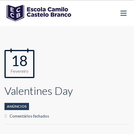
18
Fevereiro
Valentines Day
ANÚNCIOS
em
Comentários fechados
Valentines
Day