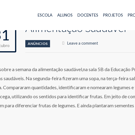
ESCOLA
ALUNOS
DOCENTES
PROJETOS
PRO
Alimentação Saudável
31
Leave a comment
ANÚNCIOS
tubro
sobre a semana da alimentação saudável,na sala 5B da Educação Pr
as saudáveis. Na segunda-feira fizeram uma sopa, na terça-feira sa
. Compararam quantidades, identificaram e nomearam legumes e fr
cega, utilizando os sentidos para identificar frutas. Em jeito de c
m para diferenciar frutas de legumes. E ainda plantaram semente