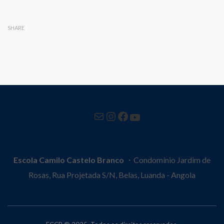
SHARE
Mail
Instagram
Facebook
YouTube
Escola Camilo Castelo Branco
・Condomínio Jardim de
Rosas, Rua Projetada S/N, Belas, Luanda - Angola