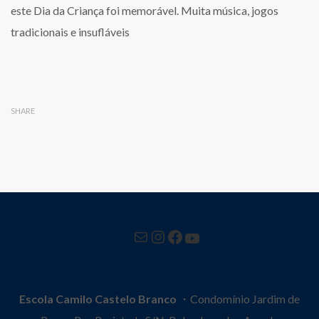
este Dia da Criança foi memorável. Muita música, jogos
tradicionais e insufláveis
SHARE
Mail
Instagram
Facebook
YouTube
Escola Camilo Castelo Branco
・Condomínio Jardim de