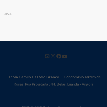
SHARE
Mail
Instagram
Facebook
YouTube
Escola Camilo Castelo Branco
・Condomínio Jardim de
Rosas, Rua Projetada S/N, Belas, Luanda - Angola