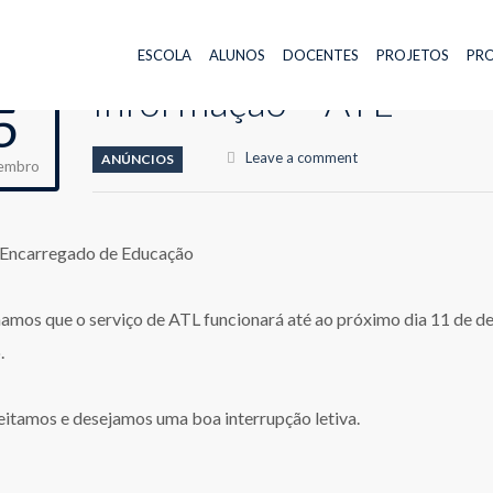
ESCOLA
ALUNOS
DOCENTES
PROJETOS
PRO
Informação – ATL
5
Leave a comment
ANÚNCIOS
embro
Encarregado de Educação
amos que o serviço de ATL funcionará até ao próximo dia 11 de dez
.
itamos e desejamos uma boa interrupção letiva.