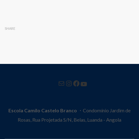
SHARE
Mail
Instagram
Facebook
YouTube
Escola Camilo Castelo Branco
・Condomínio Jardim de
Rosas, Rua Projetada S/N, Belas, Luanda - Angola